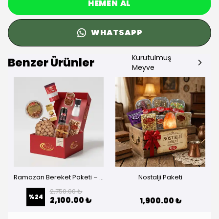
HEMEN AL
WHATSAPP
Kurutulmuş
Benzer Ürünler
Meyve
Ramazan Bereket Paketi – Paylaşmanın En Lezzetli Hali
Nostalji Paketi
2,750.00 ₺
%
24
2,100.00 ₺
1,900.00 ₺