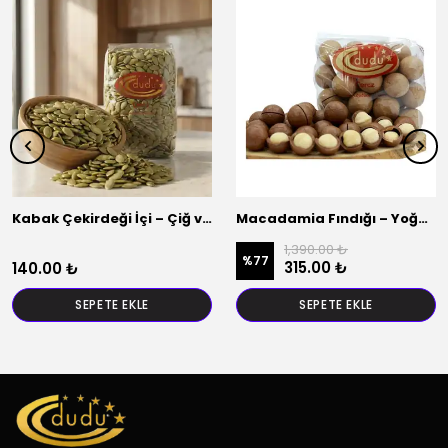
Kabak Çekirdeği İçi – Çiğ ve Doğal
Macadamia Fındığı – Yoğun Lezzet
1,390.00 ₺
%
77
315.00 ₺
140.00 ₺
SEPETE EKLE
SEPETE EKLE