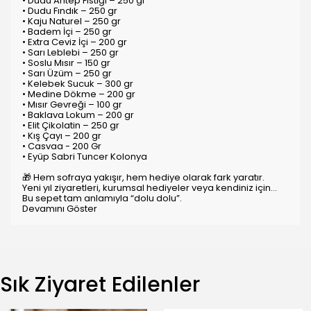
• Dudu Antep Fıstığı – 250 gr
• Dudu Fındık – 250 gr
• Kaju Naturel – 250 gr
• Badem İçi – 250 gr
• Extra Ceviz İçi – 200 gr
• Sarı Leblebi – 250 gr
• Soslu Mısır – 150 gr
• Sarı Üzüm – 250 gr
• Kelebek Sucuk – 300 gr
• Medine Dökme – 200 gr
• Mısır Gevreği – 100 gr
• Baklava Lokum – 200 gr
• Elit Çikolatin – 250 gr
• Kış Çayı – 200 gr
• Casvaa - 200 Gr
• Eyüp Sabri Tuncer Kolonya
🎁 Hem sofraya yakışır, hem hediye olarak fark yaratır.
Yeni yıl ziyaretleri, kurumsal hediyeler veya kendiniz için…
Bu sepet tam anlamıyla “dolu dolu”.
Devamını Göster
Sık Ziyaret Edilenler