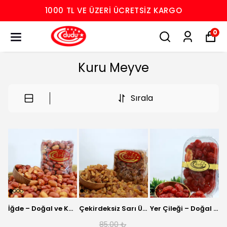
1000 TL VE ÜZERI ÜCRETSIZ KARGO
0
Kuru Meyve
Sırala
İğde – Doğal ve Katkısız Kuru Meyve
Çekirdeksiz Sarı Üzüm – Doğal Kuru Meyve
Yer Çileği – Doğal Kurutulmuş Meyve
85.00 ₺