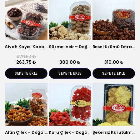
Siyah Kayısı Kabaşi – Doğal Kuru Kayısı
Süzme İncir – Doğal Kurutulmuş Meyve
Besni Üzümü Extra – Doğal Kuru Meyve
476.50 ₺
263.75 ₺
300.00 ₺
310.00 ₺
SEPETE EKLE
SEPETE EKLE
SEPETE EKLE
Altın Çilek – Doğal Kurutulmuş Meyve
Kuru Çilek – Doğal Kurutulmuş Meyve
Şekersiz Kurutulmuş Ananas – Tropikal Meyve