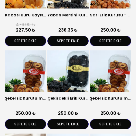
Kabası Kuru Kayısı – Tatlı Aromalı Kuru Meyve
Yaban Mersini Kurusu – Doğal ve Katkısız
Sarı Erik Kurusu – Doğal ve Katkısız
476.00 ₺
227.50 ₺
236.35 ₺
250.00 ₺
SEPETE EKLE
SEPETE EKLE
SEPETE EKLE
Şekersiz Kurutulmuş Şeftali – Doğal Kuru Meyve
Çekirdekli Erik Kurusu – Doğal Kurutulmuş Meyve
Şekersiz Kurutulmuş Erik – Doğal Kuru Meyve
250.00 ₺
250.00 ₺
250.00 ₺
SEPETE EKLE
SEPETE EKLE
SEPETE EKLE