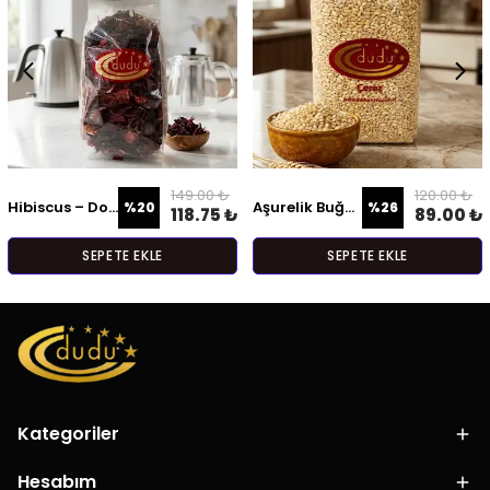
149.00 ₺
120.00 ₺
Hibiscus – Doğal Bitki Çayı
Aşurelik Buğday
%
20
%
26
118.75 ₺
89.00 ₺
SEPETE EKLE
SEPETE EKLE
Kategoriler
Hesabım