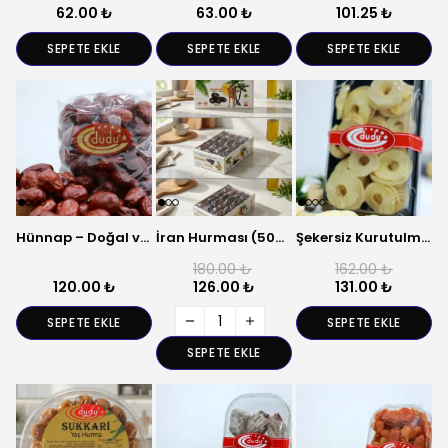
62.00 ₺
63.00 ₺
101.25 ₺
SEPETE EKLE
SEPETE EKLE
SEPETE EKLE
Hünnap – Doğal ve Katkısız Kuru Meyve
İran Hurması (500 Gr) – Doğal, Yumuşak ve Tatlı Lezzet
Şekersiz Kurutulmuş Elma – Doğal Kuru Meyve
180.00 ₺
162.00 ₺
120.00 ₺
126.00 ₺
131.00 ₺
SEPETE EKLE
SEPETE EKLE
SEPETE EKLE