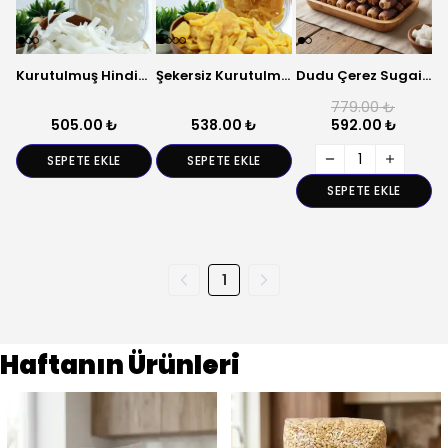
Kurutulmuş Hindistan Cevizi – Tropikal Meyve
Şekersiz Kurutulmuş Guava – Tropikal Meyve
Dudu Çerez Sugai Hurma – 1000 Gr | Ramazan’a Özel Doğal Hurma
779.00 ₺
505.00 ₺
538.00 ₺
592.00 ₺
SEPETE EKLE
SEPETE EKLE
SEPETE EKLE
1
Haftanın Ürünleri