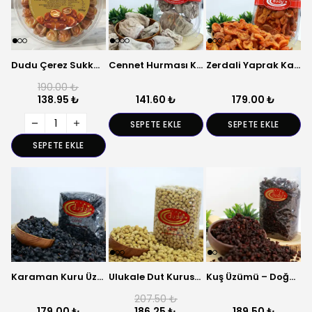
Dudu Çerez Sukkari Yaş Hurma 500 Gr | Ramazan’a Özel Taze Hurma
Cennet Hurması Kurusu – Doğal Kurutulmuş Meyve
Zerdali Yaprak Kayısı – Doğal Kuru Meyve
190.00 ₺
138.95 ₺
141.60 ₺
179.00 ₺
SEPETE EKLE
SEPETE EKLE
SEPETE EKLE
Karaman Kuru Üzümü – Doğal ve Tatlı
Ulukale Dut Kurusu – Yöresel ve Katkısız
Kuş Üzümü – Doğal Kuru Meyve
207.50 ₺
179.00 ₺
186.25 ₺
189.50 ₺