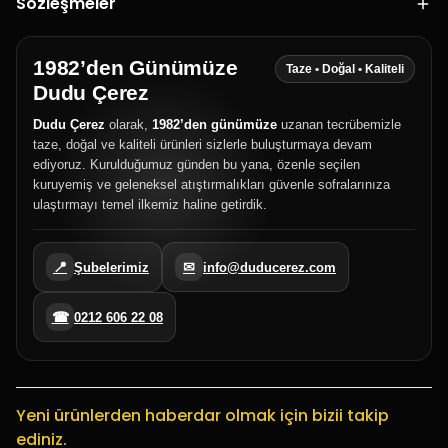
Sözleşmeler
1982’den Günümüze
Taze • Doğal • Kaliteli
Dudu Çerez
Dudu Çerez
olarak,
1982’den günümüze
uzanan tecrübemizle
taze, doğal ve kaliteli ürünleri sizlerle buluşturmaya devam
ediyoruz. Kurulduğumuz günden bu yana, özenle seçilen
kuruyemiş ve geleneksel atıştırmalıkları güvenle sofralarınıza
ulaştırmayı temel ilkemiz haline getirdik.
📍
✉
Şubelerimiz
info@duducerez.com
☎
0212 606 22 08
Yeni ürünlerden haberdar olmak için bizii takip
ediniz.