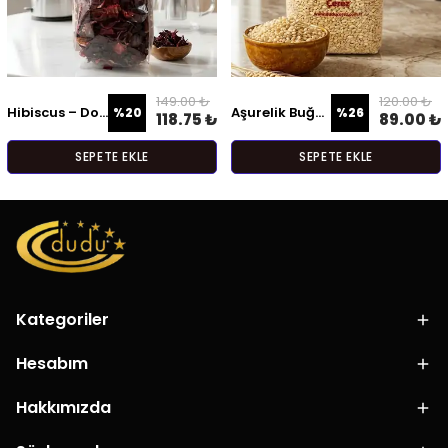
149.00 ₺
120.00 ₺
Hibiscus – Doğal Bitki Çayı
Aşurelik Buğday
%
20
%
26
118.75 ₺
89.00 ₺
SEPETE EKLE
SEPETE EKLE
Kategoriler
Hesabım
Hakkımızda