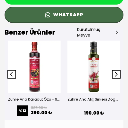
WHATSAPP
Kurutulmuş
Benzer Ürünler
Meyve
Zühre Ana Karadut Özü - 670 Gr
Zühre Ana Alıç Sirkesi Doğal Fermantasyon- 500 Ml
335.00 ₺
%
13
290.00 ₺
190.00 ₺