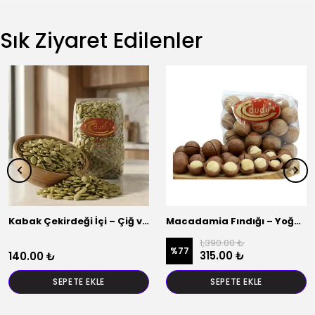
Sık Ziyaret Edilenler
Kabak Çekirdeği İçi – Çiğ ve Doğal
Macadamia Fındığı – Yoğun Lezzet
1,390.00 ₺
%
77
315.00 ₺
140.00 ₺
SEPETE EKLE
SEPETE EKLE